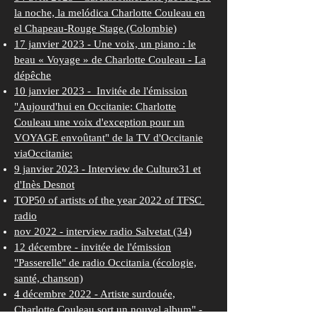
la noche, la melódica Charlotte Couleau en
el Chapeau-Rouge Stage.(Colombie)
17 janvier 2023 - Une voix, un piano : le
beau « Voyage » de Charlotte Couleau - La
dépêche
10 janvier 2023 - Invitée de l'émission
"Aujourd'hui en Occitanie: Charlotte
Couleau une voix d'exception pour un
VOYAGE envoûtant" de la TV d'Occitanie
viaOccitanie:
9 janvier 2023 -
Interview de Culture31 et
d'Inès Desnot
TOP50 of artists of the year 2022 of TFSC
radio
nov 2022 -
interview radio Salvetat
(34)
12 décembre - invitée de l'
émission
"Passerelle" de radio Occitania
(écologie,
santé, chanson)
4 décembre 2022 -
Artiste surdouée,
Charlotte Couleau sort un nouvel album" -