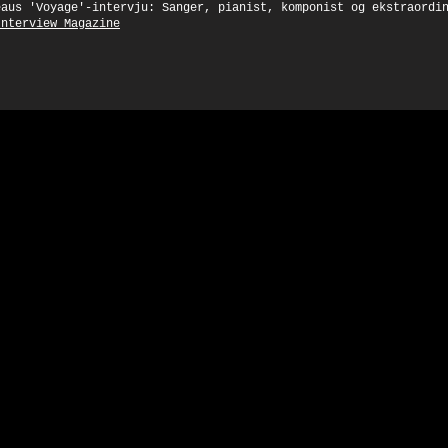
eaus 'Voyage'-intervju: Sanger, pianist, komponist og ekstraordi
Interview Magazine