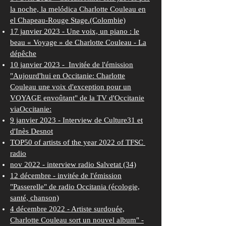
la noche, la melódica Charlotte Couleau en
el Chapeau-Rouge Stage.(Colombie)
17 janvier 2023 - Une voix, un piano : le
beau « Voyage » de Charlotte Couleau - La
dépêche
10 janvier 2023 - Invitée de l'émission
"Aujourd'hui en Occitanie: Charlotte
Couleau une voix d'exception pour un
VOYAGE envoûtant" de la TV d'Occitanie
viaOccitanie:
9 janvier 2023 -
Interview de Culture31 et
d'Inès Desnot
TOP50 of artists of the year 2022 of TFSC
radio
nov 2022 -
interview radio Salvetat
(34)
12 décembre - invitée de l'
émission
"Passerelle" de radio Occitania
(écologie,
santé, chanson)
4 décembre 2022 -
Artiste surdouée,
Charlotte Couleau sort un nouvel album" -