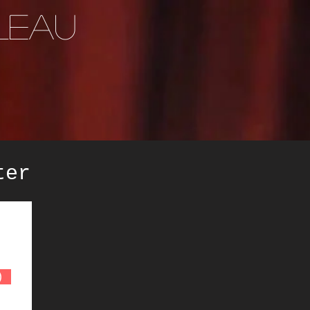
leau
ter
)