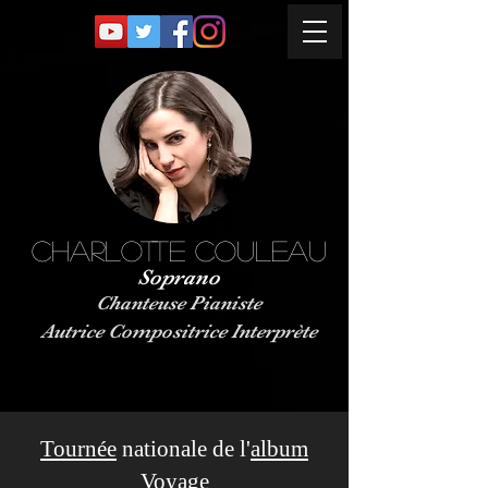
charlotte Couleau
Soprano
Chanteu
se Pianiste
Autrice Compositrice Interprète
Tournée
nationale de l'
album
Voyage